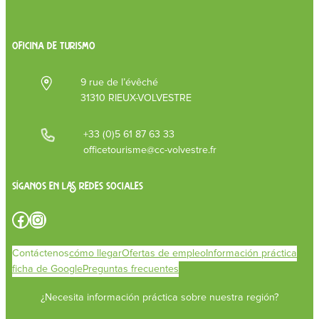
OFICINA DE TURISMO
9 rue de l’évêché
31310 RIEUX-VOLVESTRE
+33 (0)5 61 87 63 33
officetourisme@cc-volvestre.fr
Síganos en las redes sociales
Facebook
Instagram
Contáctenos
cómo llegar
Ofertas de empleo
Información práctica
ficha de Google
Preguntas frecuentes
¿Necesita información práctica sobre nuestra región?