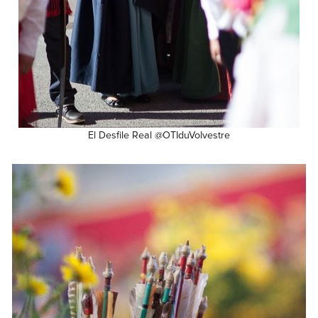
El Desfile Real @OTIduVolvestre