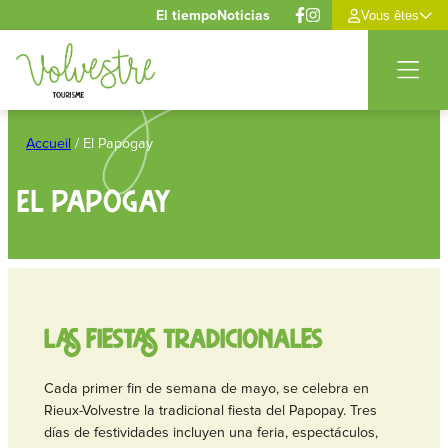
Panel de gestión de cookies
El tiempo
Noticias
Vous êtes
Saltar
al
Accueil
/
El Papogay
contenido
El Papogay
Las fiestas tradicionales
Cada primer fin de semana de mayo, se celebra en
Rieux-Volvestre la tradicional fiesta del Papopay. Tres
días de festividades incluyen una feria, espectáculos,