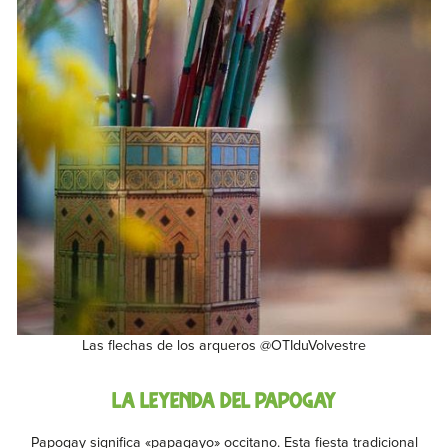
Las flechas de los arqueros @OTIduVolvestre
La leyenda del Papogay
Papogay significa «papagayo» occitano. Esta fiesta tradicional