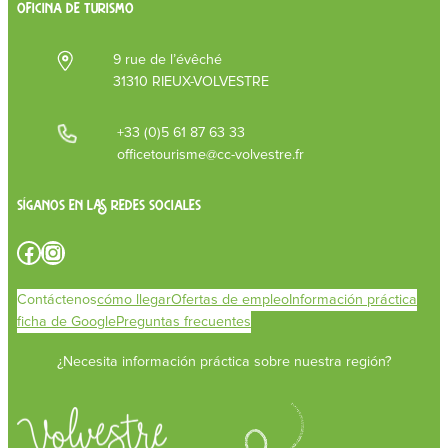
OFICINA DE TURISMO
9 rue de l’évêché
31310 RIEUX-VOLVESTRE
+33 (0)5 61 87 63 33
officetourisme@cc-volvestre.fr
Síganos en las redes sociales
Facebook
Instagram
Contáctenos
cómo llegar
Ofertas de empleo
Información práctica
ficha de Google
Preguntas frecuentes
¿Necesita información práctica sobre nuestra región?