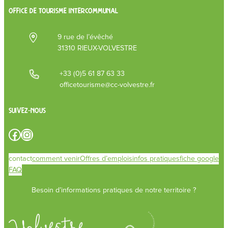
OFFICE DE TOURISME INTERCOMMUNAL
9 rue de l’évêché
31310 RIEUX-VOLVESTRE
+33 (0)5 61 87 63 33
officetourisme@cc-volvestre.fr
Suivez-nous
Facebook
Instagram
contact
comment venir
Offres d’emplois
infos pratiques
fiche google
FAQ
Besoin d’informations pratiques de notre territoire ?