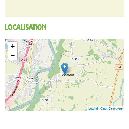
Localisation
+
−
Leaflet
|
OpenStreetMap