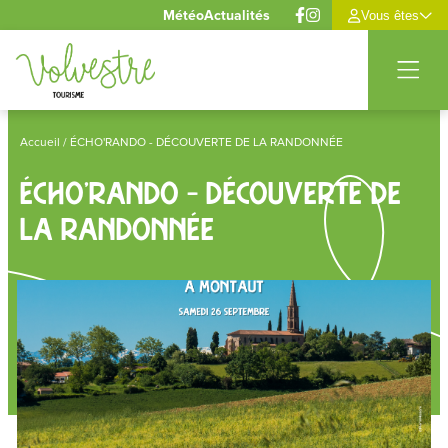
Panneau de gestion des cookies
Météo
Actualités
Vous êtes
Accueil
/ ÉCHO'RANDO - DÉCOUVERTE DE LA RANDONNÉE
ÉCHO'RANDO - DÉCOUVERTE DE
LA RANDONNÉE