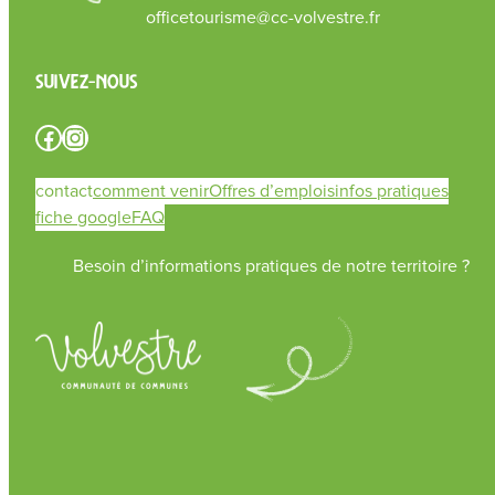
officetourisme@cc-volvestre.fr
Suivez-nous
Facebook
Instagram
contact
comment venir
Offres d’emplois
infos pratiques
fiche google
FAQ
Besoin d’informations pratiques de notre territoire ?