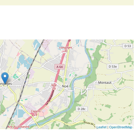
Leaflet
|
OpenStreetMap