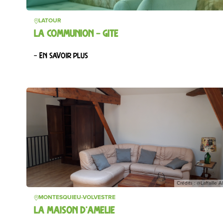
LATOUR
LA COMMUNION – GITE
– En savoir plus
Crédits : @Laffaille A
MONTESQUIEU-VOLVESTRE
LA MAISON D’AMELIE