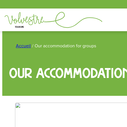
Cookies management panel
Skip
to
Accueil
/
Our accommodation for groups
content
Our accommodation