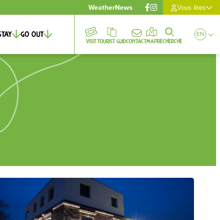
Weather
News
Vous êtes
Stay
Go out
EN
Visit
Tourist guid
Contact
Map
Recherche