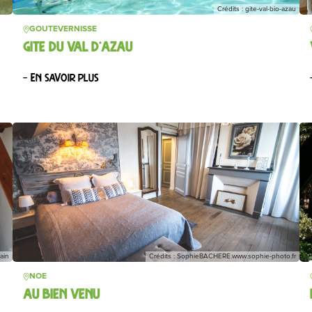
Crédits : gite-val-bio-azau
GOUTEVERNISSE
GITE DU VAL D’AZAU
– En savoir plus
lain
Crédits : SophieBACHERE.www.sophie-photo.fr
NOE
AU BIEN VENU