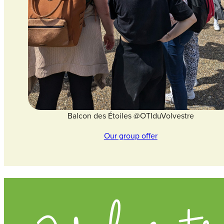
Balcon des Étoiles @OTIduVolvestre
Our group offer