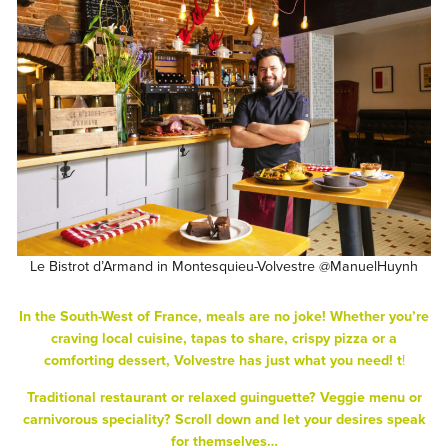
Le Bistrot d’Armand in Montesquieu-Volvestre @ManuelHuynh
In the South-West of France, meals are no joke! Whether you’re
craving local cuisine, tapas to share,
crispy pizza
or a
comforting dessert, Volvestre has just what you need!
t
!
Traditional restaurant or relaxed guinguette? Veggie menu or
carnivorous speciality? Scroll down and let your desires speak
for themselves…