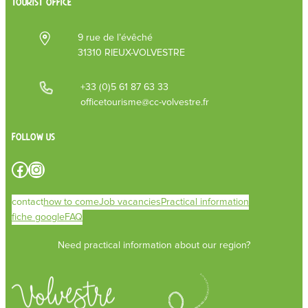
TOURIST OFFICE
9 rue de l’évêché
31310 RIEUX-VOLVESTRE
+33 (0)5 61 87 63 33
officetourisme@cc-volvestre.fr
Follow us
Facebook
Instagram
contact
how to come
Job vacancies
Practical information
fiche google
FAQ
Need practical information about our region?