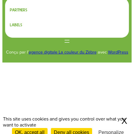
Partners
Labels
Conçu par l’
agence digitale La couleur du Zèbre
avec
WordPress
This site uses cookies and gives you control over what you
X
H
want to activate
Contactez-nous
OK, accept all
Deny all cookies
Personalize