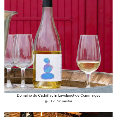
Domaine de Cadeillac in Lavelanet-de-Comminges
@OTIduVolvestre