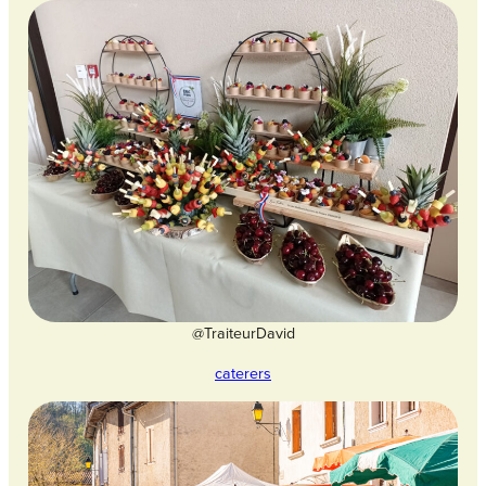
@TraiteurDavid
caterers