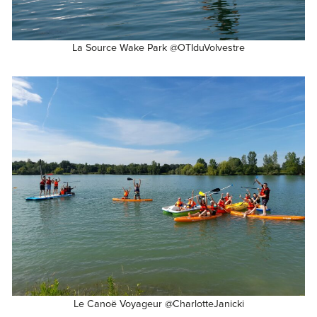
La Source Wake Park @OTIduVolvestre
Le Canoë Voyageur @CharlotteJanicki