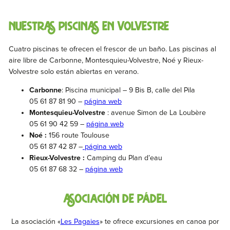
NUESTRAS PISCINAS EN VOLVESTRE
Cuatro piscinas te ofrecen el frescor de un baño. Las piscinas al
aire libre de Carbonne, Montesquieu-Volvestre, Noé y Rieux-
Volvestre solo están abiertas en verano.
Carbonne
: Piscina municipal – 9 Bis B, calle del Pila
05 61 87 81 90 –
página web
Montesquieu-Volvestre
: avenue Simon de La Loubère
05 61 90 42 59 –
página web
Noé :
156 route Toulouse
05 61 87 42 87 –
página web
Rieux-Volvestre :
Camping du Plan d’eau
05 61 87 68 32 –
página web
ASOCIACIÓN DE PÁDEL
La asociación «
Les Pagaies
» te ofrece excursiones en canoa por