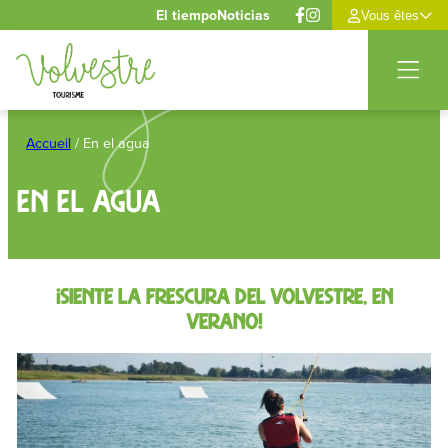
Panel de gestión de cookies
El tiempo
Noticias
Vous êtes
Saltar
al
Accueil
/
En el agua
contenido
En el agua
¡Siente la frescura del Volvestre, en
verano!