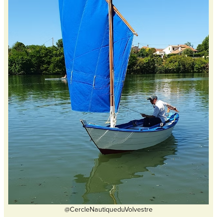
@CercleNautiqueduVolvestre