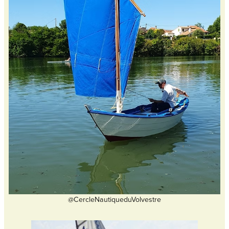
@CercleNautiqueduVolvestre