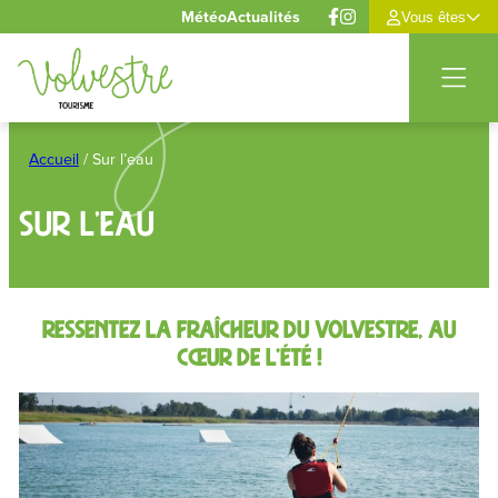
Panneau de gestion des cookies
Météo
Actualités
Vous êtes
Aller
au
Accueil
/
Sur l’eau
contenu
Sur l’eau
Ressentez la fraîcheur du Volvestre, au
cœur de l’été !