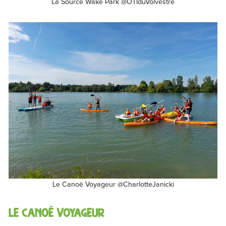
La Source Wake Park @OTIduVolvestre
Le Canoë Voyageur @CharlotteJanicki
LE Canoë voyageur