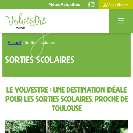
Panneau de gestion des cookies
Météo
Actualités
Vous êtes
Aller
au
Accueil
/
Sorties scolaires
contenu
Sorties scolaires
Le Volvestre : une destination idéale
pour les sorties scolaires, proche de
Toulouse