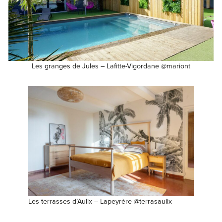
Les granges de Jules – Lafitte-Vigordane @mariont
Les terrasses d’Aulix – Lapeyrère @terrasaulix