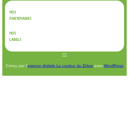
Nos
partenaires
Nos
labels
Conçu par l’
agence digitale La couleur du Zèbre
avec
WordPress