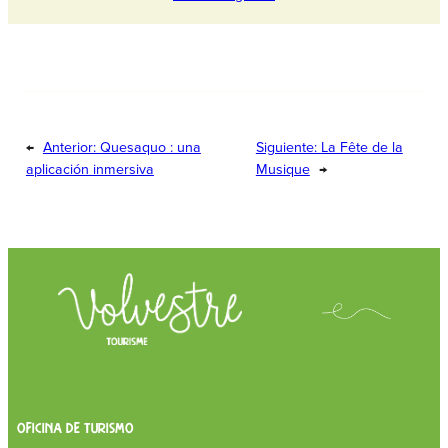
←
Anterior:
Quesaquo : una
Siguiente:
La Fête de la
aplicación inmersiva
Musique
→
OFICINA DE TURISMO