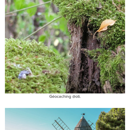
Géocaching @oti.