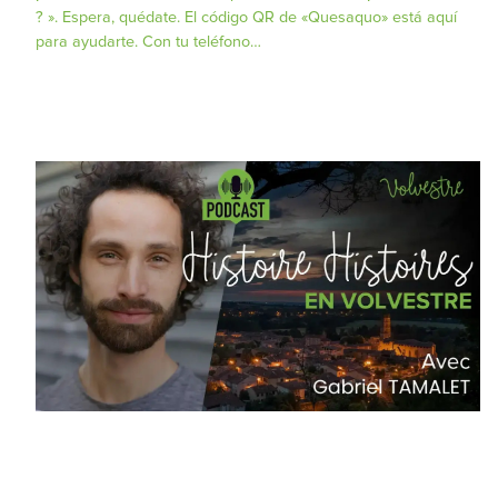
? ». Espera, quédate. El código QR de «Quesaquo» está aquí
para ayudarte. Con tu teléfono…