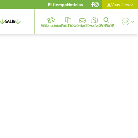
El tiempo
Noticias
Vous êtes
Salir
ES
Visita guiada
Folletos
Contacto
Mapa
Recherche