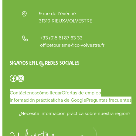
9 rue de l’évêché
31310 RIEUX-VOLVESTRE
+33 (0)5 61 87 63 33
officetourisme@cc-volvestre.fr
Síganos en las redes sociales
Facebook
Instagram
Contáctenos
cómo llegar
Ofertas de empleo
Información práctica
ficha de Google
Preguntas frecuentes
¿Necesita información práctica sobre nuestra región?