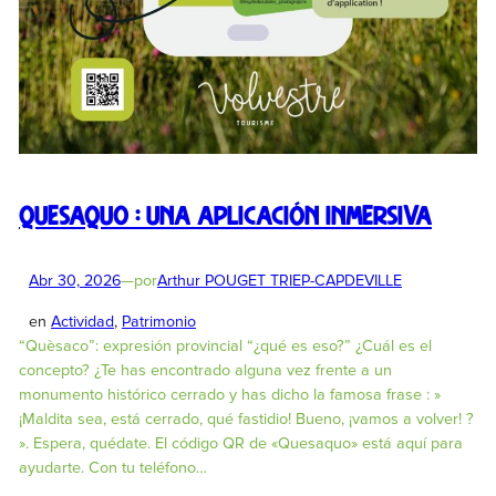
Quesaquo : una aplicación inmersiva
Abr 30, 2026
—
por
Arthur POUGET TRIEP-CAPDEVILLE
en
Actividad
, 
Patrimonio
“Quèsaco”: expresión provincial “¿qué es eso?” ¿Cuál es el
concepto? ¿Te has encontrado alguna vez frente a un
monumento histórico cerrado y has dicho la famosa frase : »
¡Maldita sea, está cerrado, qué fastidio! Bueno, ¡vamos a volver! ?
». Espera, quédate. El código QR de «Quesaquo» está aquí para
ayudarte. Con tu teléfono…