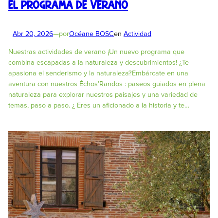
El programa de verano
Abr 20, 2026
—
por
Océane BOSC
en
Actividad
Nuestras actividades de verano ¡Un nuevo programa que
combina escapadas a la naturaleza y descubrimientos! ¿Te
apasiona el senderismo y la naturaleza?Embárcate en una
aventura con nuestros Échos’Randos : paseos guiados en plena
naturaleza para explorar nuestros paisajes y una variedad de
temas, paso a paso. ¿ Eres un aficionado a la historia y te…