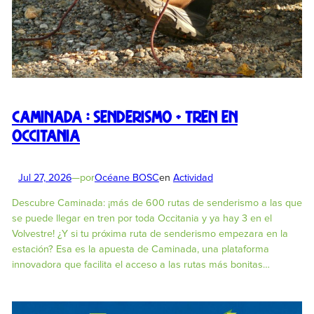
Caminada : Senderismo + tren en
Occitania
Jul 27, 2026
—
por
Océane BOSC
en
Actividad
Descubre Caminada: ¡más de 600 rutas de senderismo a las que
se puede llegar en tren por toda Occitania y ya hay 3 en el
Volvestre! ¿Y si tu próxima ruta de senderismo empezara en la
estación? Esa es la apuesta de Caminada, una plataforma
innovadora que facilita el acceso a las rutas más bonitas…