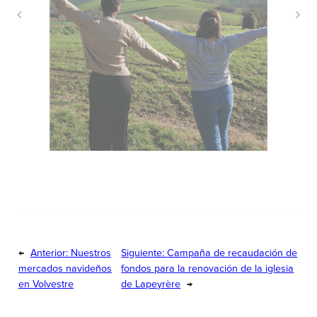
←
Anterior:
Nuestros
Siguiente:
Campaña de recaudación de
mercados navideños
fondos para la renovación de la iglesia
en Volvestre
de Lapeyrère
→