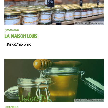
Crédits : @LaMaisonLouis
MAUZAC
LA MAISON LOUIS
– En savoir plus
Crédits : @OTIlibrededroit
CANENS