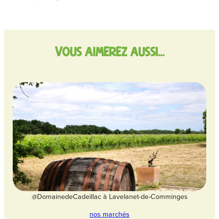
vous aimerez aussi…
@DomainedeCadeillac à Lavelanet-de-Comminges
nos marchés