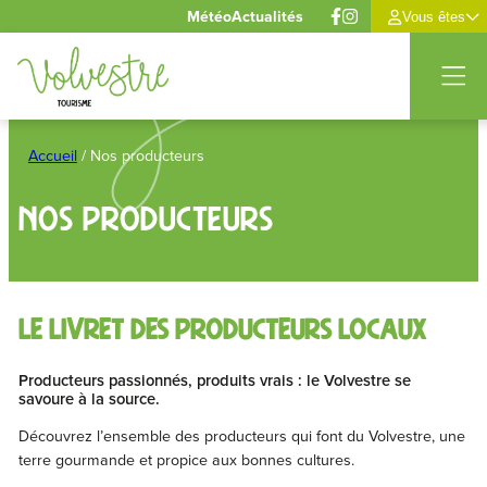
Panneau de gestion des cookies
Météo
Actualités
Vous êtes
Aller
au
Accueil
/
Nos producteurs
contenu
Nos producteurs
le livret des producteurs locaux
Producteurs passionnés, produits vrais : le Volvestre se
savoure à la source.
Découvrez l’ensemble des producteurs qui font du Volvestre, une
terre gourmande et propice aux bonnes cultures.