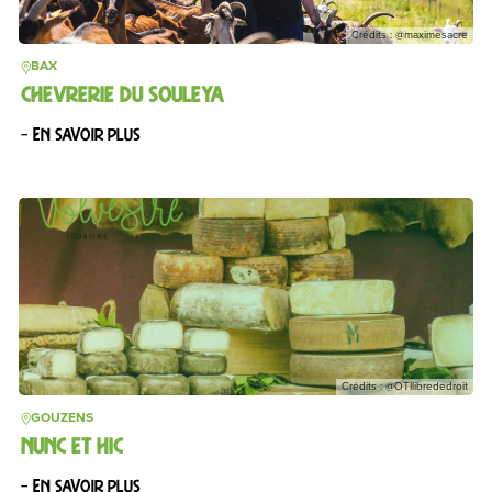
Crédits : @maximesacre
BAX
CHEVRERIE DU SOULEYA
– En savoir plus
Crédits : @OTIlibrededroit
GOUZENS
NUNC ET HIC
– En savoir plus