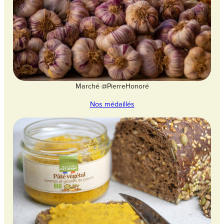
Marché @PierreHonoré
Nos médaillés