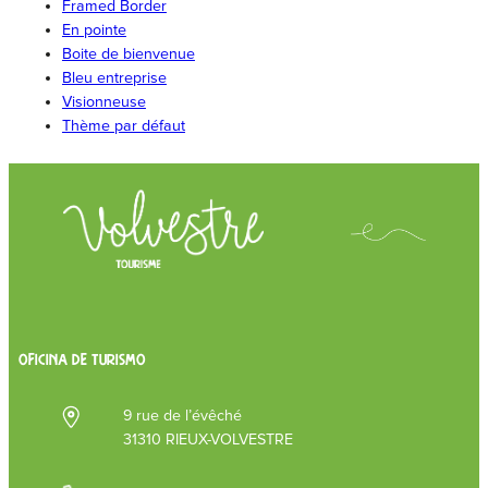
Framed Border
En pointe
Boite de bienvenue
Bleu entreprise
Visionneuse
Thème par défaut
OFICINA DE TURISMO
9 rue de l’évêché
31310 RIEUX-VOLVESTRE