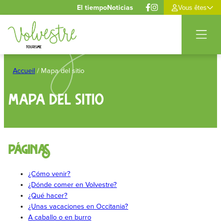
Panel de gestión de cookies
El tiempo
Noticias
Vous êtes
Saltar
al
Accueil
/
Mapa del sitio
contenido
Mapa del sitio
Páginas
¿Cómo venir?
¿Dónde comer en Volvestre?
¿Qué hacer?
¿Unas vacaciones en Occitania?
A caballo o en burro